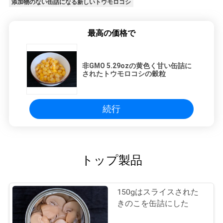
添加物のない缶詰になる新しいトウモロコシ
最高の価格で
非GMO 5.29ozの黄色く甘い缶詰に
されたトウモロコシの穀粒
続行
トップ製品
150gはスライスされた
きのこを缶詰にした