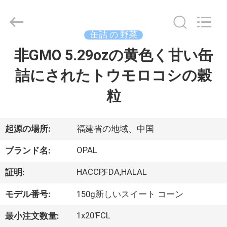
Copyright
©
2020
-
缶詰 の 野菜
2026
Qingdao
Opal
非GMO 5.29ozの黄色く甘い缶
家
Industrial
Co.,Ltd.
All
詰にされたトウモロコシの穀
Rights
Reserved.
製
Developed
粒
by
ECER
品
起源の場所:
福建省の地域、中国
私
OPAL
ブランド名:
達
HACCP,FDA,HALAL
証明:
に
モデル番号:
150g新しいスイート コーン
つ
1x20'FCL
最小注文数量: