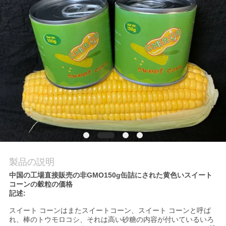
私
達
に
連
絡
し
な
さ
製品の説明
中国の工場直接販売の非GMO150g缶詰にされた黄色いスイート
い
コーンの穀粒の価格
記述:
スイート コーンはまたスイートコーン、スイート コーンと呼ば
引
れ、棒のトウモロコシ、それは高い砂糖の内容が付いているいろ