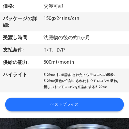
い
価格:
交渉可能
て
150gx24tins/ctn
パッケージの詳
細:
工
受渡し時間:
沈殿物の後の約1か月
場
支払条件:
T/T、D/P
旅
500mt/month
供給の能力:
行
,
ハイライト:
5.29oz甘い缶詰にされたトウモロコシの穀粒
,
5.29oz黄色い缶詰にされたトウモロコシの穀粒
品
新しいトウモロコシを缶詰にする5.29oz
質
ベストプライス
管
理