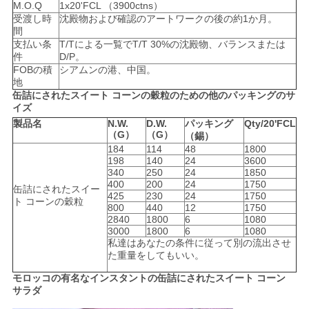
M.O.Q
1x20'FCL （3900ctns）
PRIVACY
受渡し時
沈殿物および確認のアートワークの後の約1か月。
間
POLICY
支払い条
T/Tによる一覧でT/T 30%の沈殿物、バランスまたは
件
D/P。
FOBの積
シアムンの港、中国。
地
缶詰にされたスイート コーンの穀粒のための他のパッキングのサ
イズ
製品名
N.W.
D.W.
パッキング
Qty/20'FCL
（G）
（G）
（錫）
184
114
48
1800
198
140
24
3600
340
250
24
1850
400
200
24
1750
缶詰にされたスイー
425
230
24
1750
ト コーンの穀粒
800
440
12
1750
2840
1800
6
1080
3000
1800
6
1080
私達はあなたの条件に従って別の流出させ
た重量をしてもいい。
モロッコの有名なインスタントの缶詰にされたスイート コーン
サラダ