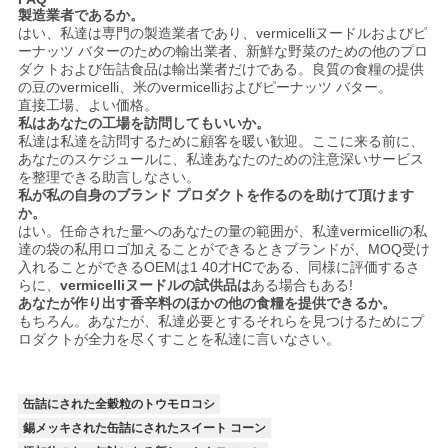
製造業者であるか。
はい、私達は専門の製造業者であり、vermicelliヌードルおよびピ
ーナッツ バターのための輸出業者、新鮮な野菜のための他のプロ
ダクトおよび缶詰食品は輸出業者だけである。良質の食糧の提供
の豆のvermicelli、米のvermicelliおよびピーナッツ バター。
直接工場、よい価格。
私はあなたの工場を訪問してもいいか。
私達は私達を訪問するために顧客を暖い歓迎。ここに来る前に、
あなたのスケジュールに、私達あなたのための注意深いサービス
を整理できる助言しなさい。
私が私の自身のブランド プロダクトを作るのを助けて頂けます
か。
はい。任命された量へのあなたの量の範囲が、私達vermicelliの私
達の袋の私用ロゴ加えることができるときブランドが、MOQ受け
入れることができるOEMは1 40才HCである、同様に評価するさ
らに、
vermicelliヌードルの試供品は
ある場合もある!
あなたが作り出す香辛料のほかの他の食糧を提供できるか。
もちろん。あなたが、私達必要とするそれらを見つけるためにプ
ロダクトが全力を尽くすことを私達に言いなさい。
缶詰にされた全穀粒のトウモロコシ
錫メッキされた缶詰にされたスイート コーン