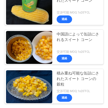
れたスイート コーン
交渉可能 MOQ:1x20'FCL
連絡
中国語によって缶詰にさ
れるスイート コーン
交渉可能 MOQ:1x20'FCL
連絡
積み重ね可能な缶詰にさ
れたスイート コーンの
穀粒
交渉可能 MOQ:1x20'FCL
連絡