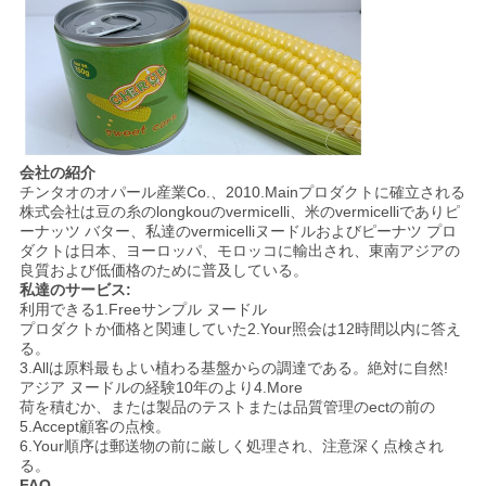
会社の紹介
チンタオのオパール産業Co.、2010.Mainプロダクトに確立される
株式会社は豆の糸のlongkouのvermicelli、米のvermicelliでありピ
ーナッツ バター、私達のvermicelliヌードルおよびピーナツ プロ
ダクトは日本、ヨーロッパ、モロッコに輸出され、東南アジアの
良質および低価格のために普及している。
私達のサービス:
利用できる1.Freeサンプル ヌードル
プロダクトか価格と関連していた2.Your照会は12時間以内に答え
る。
3.Allは原料最もよい植わる基盤からの調達である。絶対に自然!
アジア ヌードルの経験10年のより4.More
荷を積むか、または製品のテストまたは品質管理のectの前の
5.Accept顧客の点検。
6.Your順序は郵送物の前に厳しく処理され、注意深く点検され
る。
FAQ