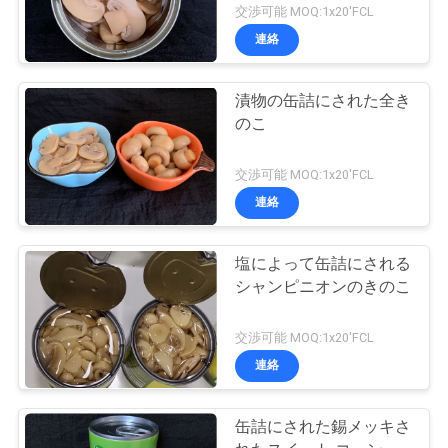
交渉可能 MOQ:1x20'FCL
連絡
漬物の缶詰にされた全き
のこ
交渉可能 MOQ:1x20'FCL
連絡
塩によって缶詰にされる
シャンピニオンのきのこ
交渉可能 MOQ:1x20'FCL
連絡
缶詰にされた錫メッキさ