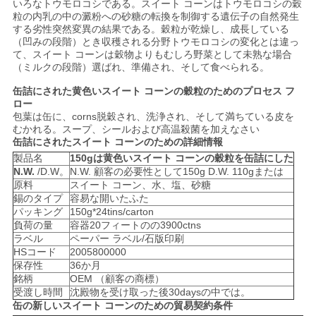
いろなトウモロコシである。スイート コーンはトウモロコシの穀
用
粒の内乳の中の澱粉への砂糖の転換を制御する遺伝子の自然発生
する劣性突然変異の結果である。穀粒が乾燥し、成長している
を
（凹みの段階）とき収穫される分野トウモロコシの変化とは違っ
て、スイート コーンは穀物よりもむしろ野菜として未熟な場合
要
（ミルクの段階）選ばれ、準備され、そして食べられる。
缶詰にされた黄色いスイート コーンの穀粒のためのプロセス フ
求
ロー
包葉は缶に、corns脱穀され、洗浄され、そして満ちている皮を
し
むかれる。スープ、シールおよび高温殺菌を加えなさい
缶詰にされたスイート コーンのための詳細情報
な
製品名
150gは黄色いスイート コーンの穀粒を缶詰にした
N.W.
/D.W。
N.W. 顧客の必要性として150g D.W. 110gまたは
さ
原料
スイート コーン、水、塩、砂糖
錫のタイプ
容易な開いたふた
い
パッキング
150g*24tins/carton
負荷の量
容器20フィートのの3900ctns
ラベル
ペーパー ラベル/石版印刷
HSコード
2005800000
地
保存性
36か月
銘柄
OEM （顧客の商標）
図
受渡し時間
沈殿物を受け取った後30daysの中では。
缶の新しいスイート コーンのための貿易契約条件