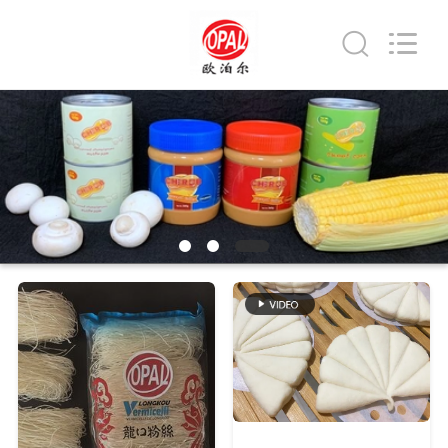
Industrial
Co.,Ltd.
All
Rights
Reserved.
Developed
by
家
ECER
製
品
私
達
に
つ