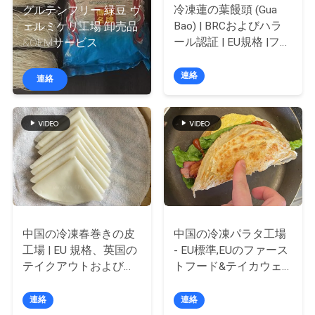
い
冷凍蓮の葉饅頭 (Gua
グルテンフリー 緑豆 ヴ
て
Bao) | BRCおよびハラ
ェルミケリ工場 卸売品
ール認証 | EU規格 |ファ
&OEMサービス
ーストフード向け中国
工
工場卸売
連絡
連絡
場
旅
行
品
質
中国の冷凍春巻きの皮
中国の冷凍パラタ工場
工場 | EU 規格、英国の
- EU標準,EUのファース
管
テイクアウトおよびフ
トフード&テイカウェ
ァストフードに適応
イのための大量輸出パ
理
ラタ
連絡
連絡