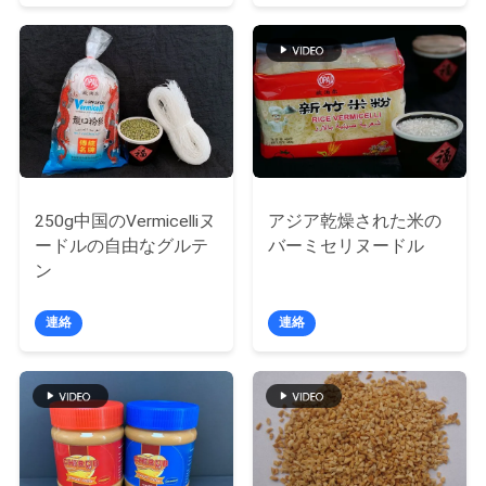
私
達
に
連
絡
250g中国のVermicelliヌ
アジア乾燥された米の
ードルの自由なグルテ
バーミセリヌードル
し
ン
な
連絡
連絡
さ
い
引