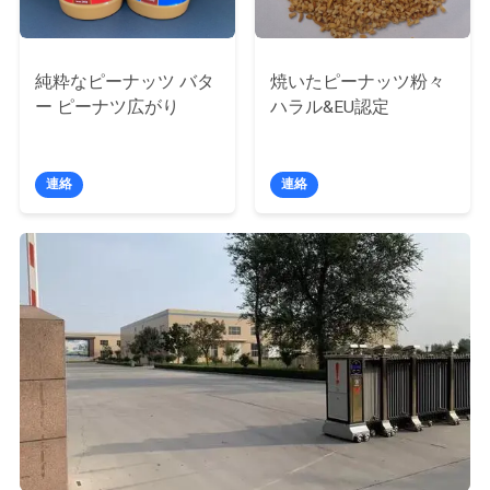
用
を
純粋なピーナッツ バタ
焼いたピーナッツ粉々
要
ー ピーナツ広がり
ハラル&EU認定
求
連絡
連絡
し
な
さ
い
地
図