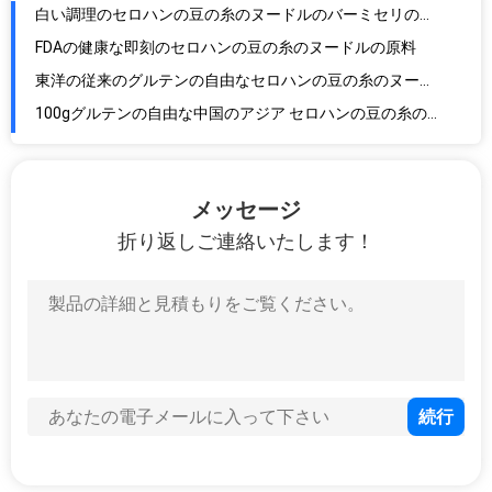
FDAの健康な即刻のセロハンの豆の糸のヌードルの原料
東洋の従来のグルテンの自由なセロハンの豆の糸のヌードル
100gグルテンの自由な中国のアジア セロハンの豆の糸のヌードル
460g 16.23ozのグルテンの自由な乾燥された薄い乾燥された米ヌードルの中国語
340g自然な100純粋な歯応えが良いピーナッツ バター
食品等級の純粋で自然な有機性完全菜食主義者のエンドウ豆蛋白質の粉の隔離集団
メッセージ
容易な開いたふたを持つ蒸気を発した錫メッキされた黄色い缶詰にされたスイート コーン
折り返しご連絡いたします！
乾燥されたタイプ有機性リョクトウの中国の透明なヌードル
5.29ozはシャンピニオンのきのこの切れの部分を缶詰にした
30mm-55mmの有機性発酵させた黒いニンニク
脱水した乾燥したジンジャー
55cmの長い中国のニンニクの成長の芽
25KG 90mmの自然で新しいタマネギ
1個のOzの未加工雪の植わることのために食用白いカボチャ種
軽い斑入りの腎臓豆の即刻の鍋の調理