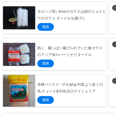
モロッコ長いKowのガラスは緑のリョクト
ウのガラス ヌードルを揚げた
連絡
熱く、酸っぱい揚げられていた板ガラス
のアジア米のバーミセリヌードル
連絡
米棒バミケリ - ザオqing 中国,より多くの
米,チューイ&不砕,出口ナイジェリア
連絡
白い調理のセロハンの豆の糸のヌードルのバーミセリの食糧