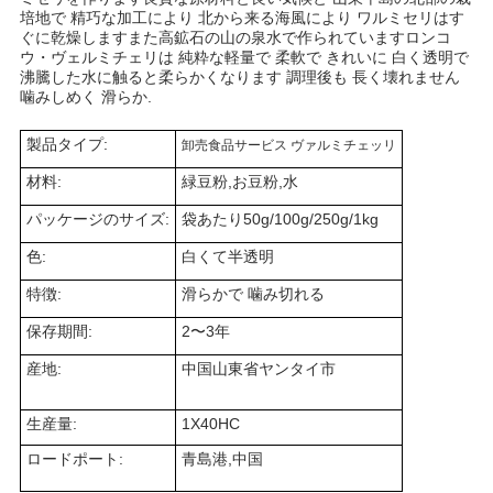
培地で 精巧な加工により 北から来る海風により ワルミセリはす
PRIVACY
ぐに乾燥します
また高鉱石の山の泉水で作られています
ロンコ
ウ・ヴェルミチェリは 純粋な軽量で 柔軟で きれいに 白く透明で
POLICY
沸騰した水に触ると柔らかくなります 調理後も 長く壊れません
噛みしめく 滑らか.
製品タイプ:
卸売食品サービス ヴァルミチェッリ
材料:
緑豆粉,お豆粉,水
パッケージのサイズ:
袋あたり50g/100g/250g/1kg
色:
白くて半透明
特徴:
滑らかで 噛み切れる
保存期間:
2〜3年
産地:
中国山東省ヤンタイ市
生産量:
1X40HC
ロードポート:
青島港,中国