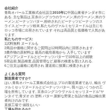
会社紹介
青島オパール工業株式会社設立
2010年に
中国山東省チンダオ市に
ある. 主な製品は,豆糸ロングコウのラーメン,米のラーメン,米のラ
ーメン,ピーナッツバター,粉砕されたピーナッツピーナッツのス
ライス,ピーナッツ粉末,私たちのヴァルミセリヌードルは主にモ
ロッコ市場に出荷されています.それは高品質と低価格で人気があ
ります.
私たちのサービス:
1試料無料 ヌードルも
2商品や価格に関するご質問は12時間以内に回答されます.
3農作物の原材料は 最高の栽培基地から 入手しています
4アジアンヌードルとピーナッツバターで10年以上の経験
5荷込前,製品検査,品質管理など,顧客の検査を受け入れる.
6ご注文は厳格に処理され 運送前に慎重に検査されます
よくある質問
製造業者ですか?
はい,青島オパール工業株式会社は,プロの製造業者であり, 輸出 ヴ
ァルミセッリヌードルとピーナッツバター, 我々はいくつかの工
場を所有しています, 豆糸ロングコウヴァルミセッリヌードル"ヤ
ンタイで,青ダオ の 塗料 バター.新鮮な野菜と缶詰の食品は輸出業
者向けのみです.
直接工場で 値段もいい
工場を訪れるか?