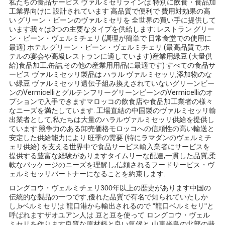
私たちの食品サービス ヴァルミセリラインは 特別に飲食・食品加
用
工業界向けに 設計されています 高品質で便利で 費用対効果の高
い グリーン・ビーンのヴァルミセリを 全世界の買い手に提供して
を
います我々は3つの主要なタイプを供給します: レストラン グリー
ン・ビーン・ヴェルミチェリ (調理が簡単で 日常食堂での使用に
最適) ホテル グリーン・ビーン・ヴェルミチェリ (最高品質で,ホ
要
テルの宴会や高級レストランに適しています)産業用緑豆 (大量供
給)食品加工,缶詰,その他の産業用用品に最適です) すべての食品サ
求
ービス ヴァルミセッリ製品は ハラル ヴァルミセッリ,添加物のな
い緑豆 ヴァルミセッリ遺伝子組み換えされていないグリーンビー
し
ンのVermicelliとグルテンフリーグリーンビーンのVermicelliのオ
プションで入手できますマロッコの飲食店や食品加工業者の様々
な
なニーズを満たしています. 工場直結の中国製のヴァルミセッリ輸
出業者として,私たちは大量のハラルヴァルミセッリ供給を提供し
さ
ています.競争力のある卸売価格モロッコへの信頼性の高い輸送と
安定した供給能力により 旺季の需要 (特にラマダンのヴェルミチ
ェリ供給) を支える世界中で食品サービス輸入業者にサービスを
い
提供する豊富な経験がありますタイムリーな配達,一貫した品質,柔
軟なパッケージのニーズを理解し,信頼されるフードサービス・ヴ
ェルミセッリパートナーになることを約束します.
地
ロングコウ・ヴェルミチェリ
300年以上の歴史があります
中国の
伝統的な製品の一つです
,
優れた品質で有名で知られていた
しか
図
し,b
ベルミセリは 龍口港から輸出されるので "龍口ベルミセリ"と
呼ばれます
ザオユアン人は 豆と豆を使って ロングコウ・ヴェル
ミセリを作ります
良質な原材料と良い気候と 山東半島の北部の栽