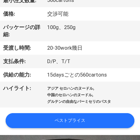
い
560cartons
最小注文数量:
て
価格:
交渉可能
パッケージの詳
100g、250g
工
細:
場
受渡し時間:
20-30work幾日
旅
支払条件:
D/P、T/T
行
供給の能力:
15daysごとの560cartons
,
ハイライト:
アジア セロハンのヌードル
品
,
中国のセロハンのヌードル
グルテンの自由なバーミセリのパスタ
質
管
ベストプライス
理