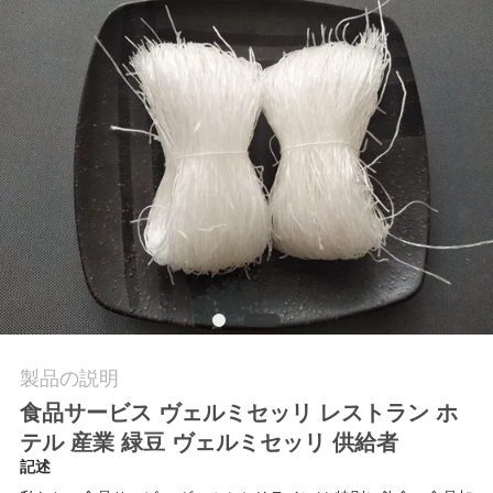
私
達
に
連
絡
し
な
さ
製品の説明
い
食品サービス ヴェルミセッリ レストラン ホ
テル 産業 緑豆 ヴェルミセッリ 供給者
引
記述