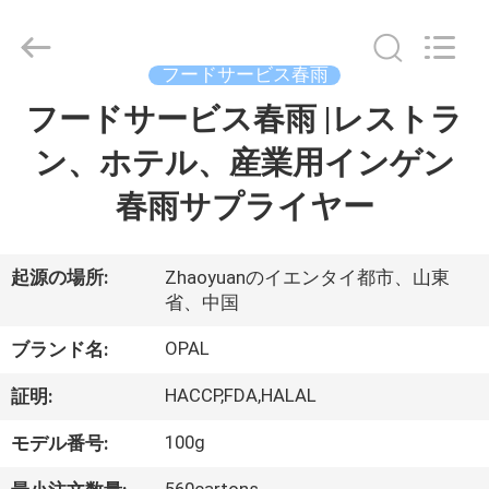
©
2020
-
2026
Qingdao
フードサービス春雨
Opal
Industrial
Co.,Ltd.
フードサービス春雨 |レストラ
家
All
Rights
Reserved.
ン、ホテル、産業用インゲン
Developed
by
製
ECER
春雨サプライヤー
品
起源の場所:
Zhaoyuanのイエンタイ都市、山東
省、中国
私
OPAL
ブランド名:
達
に
HACCP,FDA,HALAL
証明:
つ
100g
モデル番号: